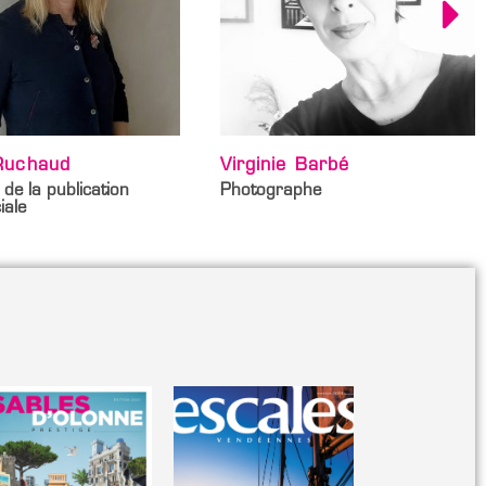
 Barbé
Stéphane Utasse
phe
Graphiste